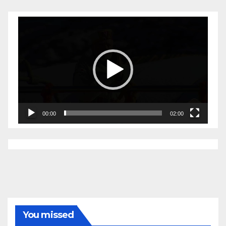
Video
Player
00:00
02:00
You missed