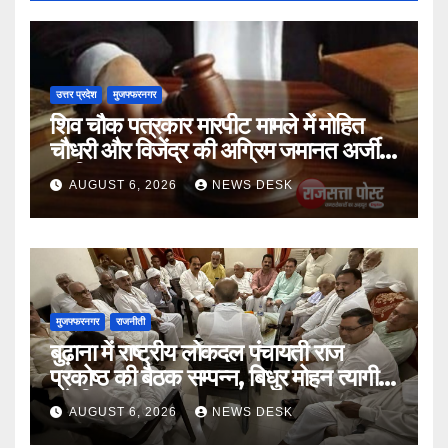
उत्तर प्रदेश
मुजफ्फरनगर
शिव चौक पत्रकार मारपीट मामले में मोहित
चौधरी और विजेंद्र की अग्रिम जमानत अर्जी
खारिज
AUGUST 6, 2026
NEWS DESK
मुजफ्फरनगर
राजनीती
बुढ़ाना में राष्ट्रीय लोकदल पंचायती राज
प्रकोष्ठ की बैठक सम्पन्न, बिधुर मोहन त्यागी
बने जिलाध्यक्ष
AUGUST 6, 2026
NEWS DESK