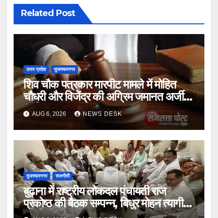
Related Post
उत्तर प्रदेश
मुजफ्फरनगर
शिव चौक पत्रकार मारपीट मामले में मोहित
चौधरी और विजेंद्र की अग्रिम जमानत अर्जी
खारिज
AUG 6, 2026
NEWS DESK
मुजफ्फरनगर
राजनीती
बुढ़ाना में राष्ट्रीय लोकदल पंचायती राज
प्रकोष्ठ की बैठक सम्पन्न, बिधुर मोहन त्यागी
बने जिलाध्यक्ष