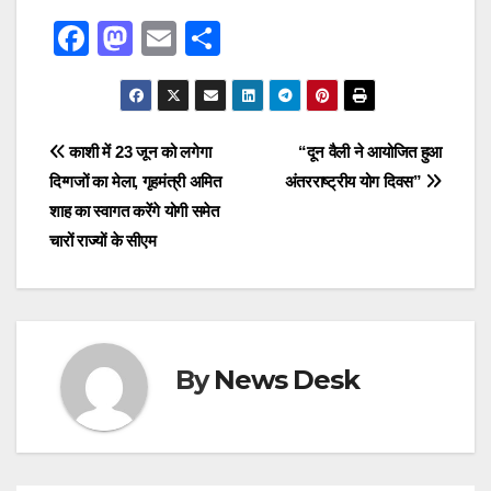
F
M
E
S
a
a
m
h
c
st
ail
ar
e
o
e
Post
काशी में 23 जून को लगेगा
“दून वैली ने आयोजित हुआ
b
d
दिग्गजों का मेला, गृहमंत्री अमित
अंतरराष्ट्रीय योग दिवस”
navigation
o
o
शाह का स्वागत करेंगे योगी समेत
o
n
चारों राज्यों के सीएम
k
By
News Desk