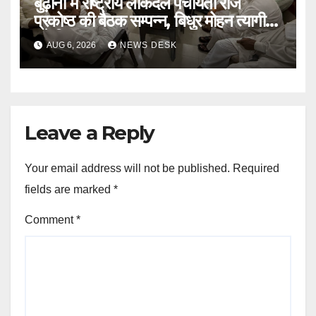
बुढ़ाना में राष्ट्रीय लोकदल पंचायती राज
प्रकोष्ठ की बैठक सम्पन्न, बिधुर मोहन त्यागी
बने जिलाध्यक्ष
AUG 6, 2026
NEWS DESK
Leave a Reply
Your email address will not be published.
Required
fields are marked
*
Comment
*