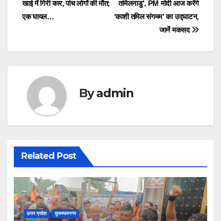
b
d
खाई में गिरी कार, पांच लोगों की मौत;
तमिलनाडु’, PM मोदी आज करेंगे
navigation
o
o
एक घायल…
‘काशी तमिल संगमम’ का उद्घाटन,
o
n
जानें मकसद
k
By
admin
Related Post
उत्तर प्रदेश
मुजफ्फरनगर