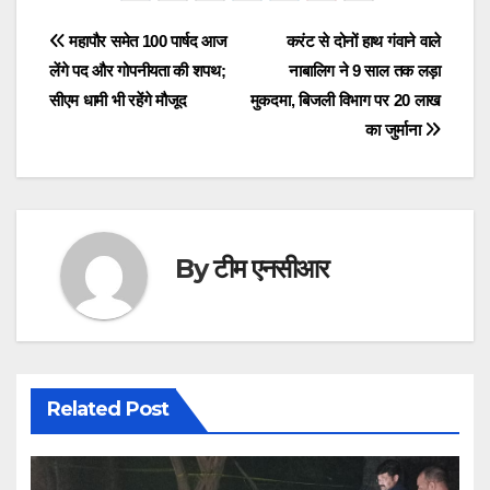
e
o
e
Post
महापौर समेत 100 पार्षद आज
करंट से दोनों हाथ गंवाने वाले
b
d
लेंगे पद और गोपनीयता की शपथ;
नाबालिग ने 9 साल तक लड़ा
navigation
o
o
सीएम धामी भी रहेंगे मौजूद
मुकदमा, बिजली विभाग पर 20 लाख
o
n
का जुर्माना
k
By
टीम एनसीआर
Related Post