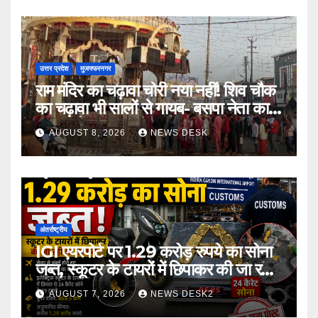
उत्तर प्रदेश
मुजफ्फरनगर
राम मंदिर का चढ़ावा चोरी नया नहीं! शिव चौक
का चढ़ावा भी सालों से गायब- बसपा नेता का
बड़ा आरोप
AUGUST 8, 2026
NEWS DESK
अंतर्राष्ट्रीय
IGI एयरपोर्ट पर 1.29 करोड़ रुपये का सोना
जब्त, स्कूटर के टायरों में छिपाकर की जा रही
थी तस्करी
AUGUST 7, 2026
NEWS DESK2