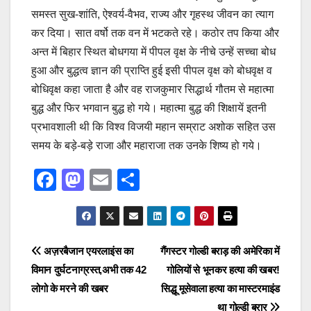
समस्त सुख-शांति, ऐश्वर्य-वैभव, राज्य और गृहस्थ जीवन का त्याग
कर दिया। सात वर्षो तक वन में भटकते रहे। कठोर तप किया और
अन्त में बिहार स्थित बोधगया में पीपल वृक्ष के नीचे उन्हें सच्चा बोध
हुआ और बुद्धत्व ज्ञान की प्राप्ति हुई इसी पीपल वृक्ष को बोधवृक्ष व
बोधिवृक्ष कहा जाता है और वह राजकुमार सिद्धार्थ गौतम से महात्मा
बुद्ध और फिर भगवान बुद्ध हो गये। महात्मा बुद्ध की शिक्षायें इतनी
प्रभावशाली थी कि विश्व विजयी महान सम्राट अशोक सहित उस
समय के बड़े-बड़े राजा और महाराजा तक उनके शिष्य हो गये।
F
M
E
S
a
a
m
h
c
st
ail
ar
e
o
e
Post
अज़रबैजान एयरलाइंस का
गैंगस्टर गोल्डी बराड़ की अमेरिका में
b
d
विमान दुर्घटनाग्रस्त,अभी तक 42
गोलियों से भूनकर हत्या की खबर!
navigation
o
o
लोगो के मरने की खबर
सिद्धू मूसेवाला हत्या का मास्टरमाइंड
था गोल्डी बरार