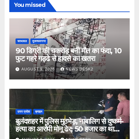
You missed
चरथावल
मुजफ्फरनगर
90 डिग्री की चकरोड़ बनी मौत का फंदा, 10
फुट गहरे गड्ढे से हादसे का खतरा
AUGUST 9, 2026
NEWS DESK2
उत्तर प्रदेश
क्राइम
बुलंदशहर में पुलिस मुठभेड़, नाबालिग से दुष्कर्म-
हत्या का आरोपी मोनू ढेर; 50 हजार का था
इनाम