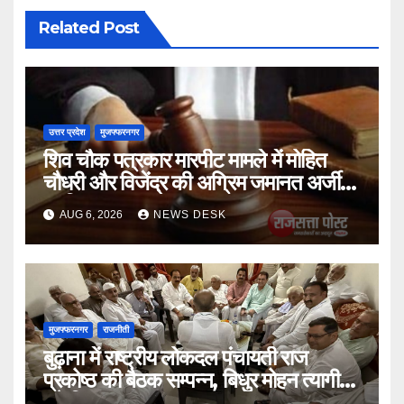
Related Post
उत्तर प्रदेश
मुजफ्फरनगर
शिव चौक पत्रकार मारपीट मामले में मोहित
चौधरी और विजेंद्र की अग्रिम जमानत अर्जी
खारिज
AUG 6, 2026
NEWS DESK
मुजफ्फरनगर
राजनीती
बुढ़ाना में राष्ट्रीय लोकदल पंचायती राज
प्रकोष्ठ की बैठक सम्पन्न, बिधुर मोहन त्यागी
बने जिलाध्यक्ष