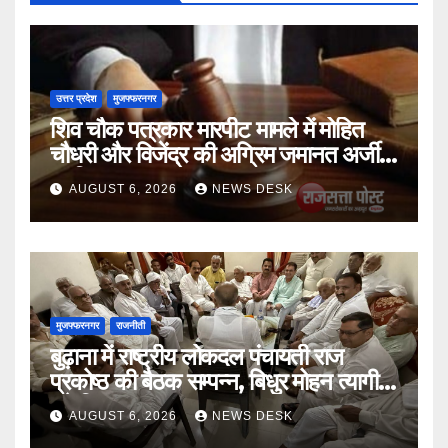
उत्तर प्रदेश
मुजफ्फरनगर
शिव चौक पत्रकार मारपीट मामले में मोहित
चौधरी और विजेंद्र की अग्रिम जमानत अर्जी
खारिज
AUGUST 6, 2026
NEWS DESK
मुजफ्फरनगर
राजनीती
बुढ़ाना में राष्ट्रीय लोकदल पंचायती राज
प्रकोष्ठ की बैठक सम्पन्न, बिधुर मोहन त्यागी
बने जिलाध्यक्ष
AUGUST 6, 2026
NEWS DESK