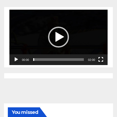
Video
Player
00:00
02:00
You missed