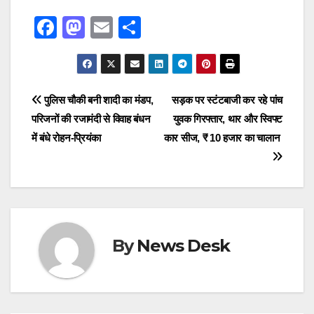
F
M
E
S
a
a
m
h
c
st
ail
ar
e
o
e
Post
पुलिस चौकी बनी शादी का मंडप,
सड़क पर स्टंटबाजी कर रहे पांच
b
d
परिजनों की रजामंदी से विवाह बंधन
युवक गिरफ्तार, थार और स्विफ्ट
navigation
o
o
में बंधे रोहन-प्रियंका
कार सीज, ₹ 10 हजार का चालान
o
n
k
By
News Desk