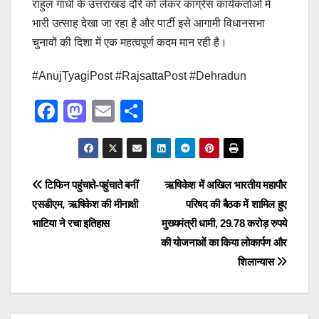
राहुल गांधी के उत्तराखंड दौरे को लेकर कांग्रेस कार्यकर्ताओं में
भारी उत्साह देखा जा रहा है और पार्टी इसे आगामी विधानसभा
चुनावों की दिशा में एक महत्वपूर्ण कदम मान रही है।
#AnujTyagiPost #RajsattaPost #Dehradun
F
M
E
S
a
a
m
h
c
st
ail
ar
e
o
e
Post
टिफिन पहुंचाते-पहुंचाते बनीं
ऋषिकेश में अखिल भारतीय महापौर
b
d
एसडीएम, ऋषिकेश की मीनाक्षी
परिषद की बैठक में शामिल हुए
navigation
o
o
भाटिया ने रचा इतिहास
मुख्यमंत्री धामी, 29.78 करोड़ रुपये
o
n
की योजनाओं का किया लोकार्पण और
शिलान्यास
k