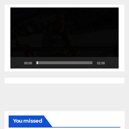
Video
Player
00:00
02:00
You missed