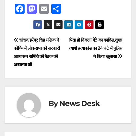
F
M
E
S
a
a
m
h
c
st
ail
ar
e
o
e
Post
सांसद हरेंद्र सिंह मलिक ने
पिता ही निकला बेटे का कातिल,तुषार
b
d
कोच्चि में लोकसभा की सरकारी
त्यागी हत्याकांड का 24 घंटे में पुलिस
navigation
o
o
आश्वासन समिति की बैठक की
ने किया खुलासा
o
n
अध्यक्षता की
k
By
News Desk