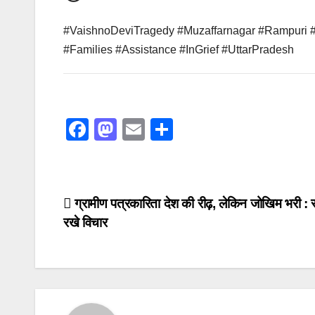
#VaishnoDeviTragedy #Muzaffarnagar #Rampuri 
#Families #Assistance #InGrief #UttarPradesh
F
M
E
S
a
a
m
h
c
st
ail
ar
e
o
e
Post
ग्रामीण पत्रकारिता देश की रीढ़, लेकिन जोखिम भरी : संग
b
d
रखे विचार
navigation
o
o
o
n
k