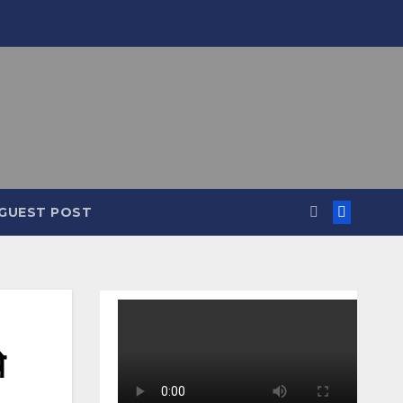
GUEST POST
े