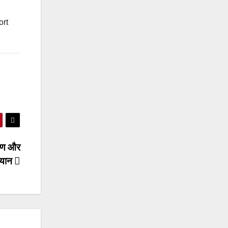
rt
्पण और
बयान