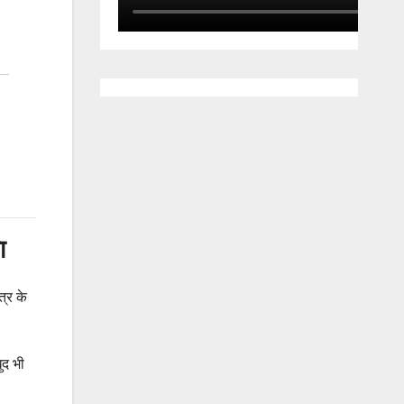
ा
त्र के
ुद भी