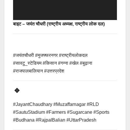
बाइट – जयंत चौधरी (राष्ट्रीय अध्यक्ष, राष्ट्रीय लोक दल)
#जयंतचौधरी #मुजफ्फरनगर #राष्ट्रीयलोकदल
#सावटु_स्टेडियम #किसान #गन्ना #खेल #बुढ़ाना
#राजपालबालियान #उत्तरप्रदेश
🔹
#JayantChaudhary #Muzaffarnagar #RLD
#SautuStadium #Farmers #Sugarcane #Sports
#Budhana #RajpalBalian #UttarPradesh