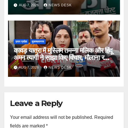
छोड़ी
AUG 7, 2026
NEWS DESK
उत्तर प्रदेश
मुजफ्फरनगर
कावड़ यात्रा में मुस्लिम तमन्ना मलिक और हिंदू
अमन त्यागी ने साझा किए विचार, मौलाना रशीदी
के बयान का किया विरोध
AUG 7, 2026
NEWS DESK
Leave a Reply
Your email address will not be published.
Required
fields are marked
*