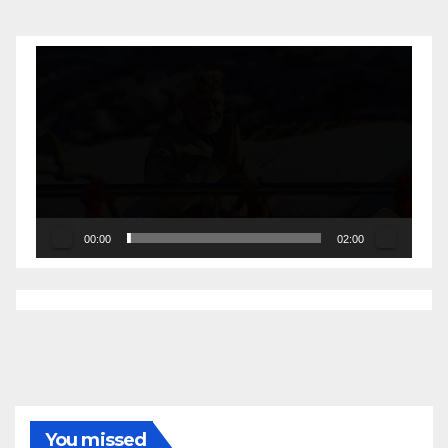
Video
Player
00:00
02:00
You missed