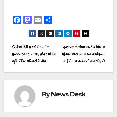
F
M
E
S
a
a
m
h
c
st
ail
ar
e
o
e
Post
वैष्णो देवी हादसे से गमगीन
प्रशासन ने रोका भारतीय किसान
b
d
मुजफ्फरनगर, सांसद हरेंद्र मलिक
यूनियन अरा. का ज्ञापन कार्यक्रम,
navigation
o
o
पहुंचे पीड़ित परिवारों के बीच
कई नेता व कार्यकर्ता नजरबंद
o
n
k
By
News Desk