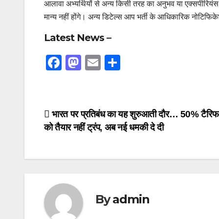
आलावा अभ्यर्थियों से अन्य किसी तरह का अनुभव या एक्सपीरियंस न
मान्य नहीं होंगे। अन्य डिटेल्स आप भर्ती के आधिकारिक नोटिफिक
Latest News –
F
M
E
S
a
a
m
h
c
st
ail
ar
e
o
e
Post
भारत पर प्रतिबंध का यह शुरुआती दौर… 50% टैरिफ
b
d
को तैयार नहीं ट्रंप, अब नई धमकी दे दी
navigation
o
o
o
n
k
By
admin