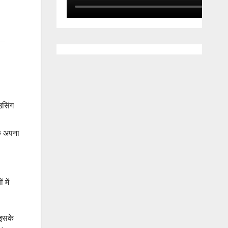
उसिंग
क अपना
 में
 इसके