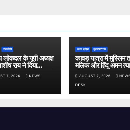
राजनीती
उत्तर प्रदेश
मुजफ्फरनगर
रीय लोकदल के यूपी अध्यक्ष
कावड़ यात्रा में मुस्लिम त
माशीष राय ने दिया
मलिक और हिंदू अमन त्या
ा, प्राथमिक सदस्यता भी
साझा किए विचार, मौलान
ST 7, 2026
NEWS
AUGUST 7, 2026
NEW
रशीदी के बयान का किया
DESK