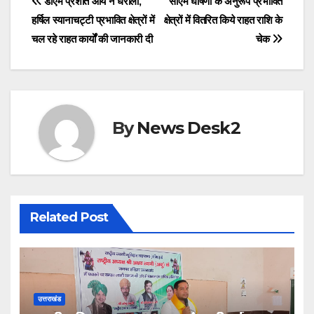
Post
डीएम प्रशांत आर्य ने धराली,
सीएम घोषणा के अनुरूप प्रभावित
b
d
हर्षिल स्यानाचट्टी प्रभावित क्षेत्रों में
क्षेत्रों में वितरित किये राहत राशि के
navigation
o
o
चल रहे राहत कार्यों की जानकारी दी
चेक
o
n
k
By
News Desk2
Related Post
उत्तराखंड