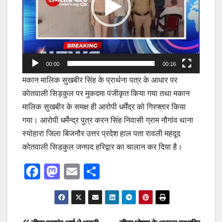
00:00
00:16
मकान मालिक सुखबीर सिंह के प्रार्थना पत्र के आधार पर
कोतवाली सिड़कुल पर मुकदमा पंजीकृत किया गया तथा मकान
मालिक सुखबीर के समक्ष ही आरोपी धर्मेंद्र को गिरफ्तार किया
गया। आरोपी धर्मेन्द्र पुत्र करन सिंह निवासी ग्राम नौगांव थाना
स्योहारा जिला बिजनौर उत्तर प्रदेश हाल पता रावली महदूद
कोतवाली सिडकुल जनपद हरिद्वार का चालान कर दिया है।
F
M
E
S
a
a
m
h
c
st
ail
ar
e
o
e