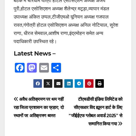
बैठक में चारधाम यात्रा होटल एसोसिएशन अध्यक्ष अजय
पुरी,होटल एसोसिएशन अध्यक्ष शैलेन्द्र मटूड़ा,व्यापार मंडल
उपाध्यक्ष अंकित उप्पल,टीजीएमओ यूनियन अध्यक्ष गजपाल
रावत,गंगोत्री होटल एसोसिएशन अध्यक्ष अनिल नोटियाल, सुरेश
राणा, धीरज सेमवाल,आशीष राणा,इंद्रमोहन समेत अन्य
पदाधिकारी उपस्थित रहे।
Latest News –
F
M
E
S
a
a
m
h
c
st
ail
ar
e
o
e
Post
अवैध अतिक्रमण पर थम नहीं
टीएचडीसी इंडिया लिमिटेड को
b
d
रहा जिला प्रशासन का प्रहार; दो
सीएसआर विद ह्यूमन हार्ट के लिए
navigation
o
o
स्थानों पर अतिक्रमण ध्वस्त
“जीईईएफ ग्लोबल अवार्ड 2025” से
o
n
सम्मानित किया गया
k