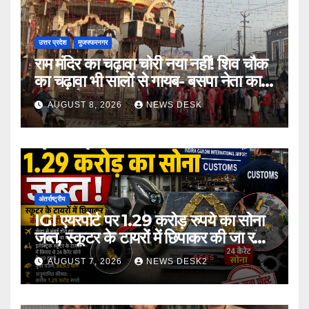
उत्तर प्रदेश
मुजफ्फरनगर
राम मंदिर का चढ़ावा चोरी नया नहीं! शिव चौक
का चढ़ावा भी सालों से गायब- बसपा नेता का
बड़ा आरोप
AUGUST 8, 2026
NEWS DESK
अंतर्राष्ट्रीय
IGI एयरपोर्ट पर 1.29 करोड़ रुपये का सोना
जब्त, स्कूटर के टायरों में छिपाकर की जा रही
थी तस्करी
AUGUST 7, 2026
NEWS DESK2