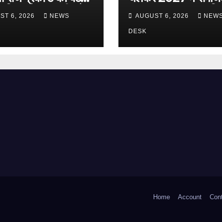
, बिधुर मोहन त्यागी बने
सरकार बनाना लक्ष्य : ज़ि
ST 6, 2026
NEWS
AUGUST 6, 2026
NEW
क्ष
चौधरी
DESK
Home
Account
Con