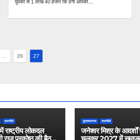
युवकों से 1 लाख 40 हजार कि ठगी आपको…
…
26
27
ion
राजनीती
मुजफ्फरनगर
राजनीती
 में राष्ट्रीय लोकदल
जनेश्वर मिश्र के आदर्शों
ी राज प्रकोष्ठ की बैठक
चलकर 2027 में समाजव