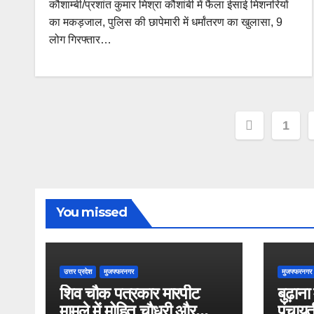
कौशाम्बी/प्रशांत कुमार मिश्रा कौशांबी में फैला ईसाई मिशनरियों
का मकड़जाल, पुलिस की छापेमारी में धर्मांतरण का खुलासा, 9
लोग गिरफ्तार…
Posts
1
paginat
You missed
उत्तर प्रदेश
मुजफ्फरनगर
मुजफ्फरनगर
शिव चौक पत्रकार मारपीट
बुढ़ाना
मामले में मोहित चौधरी और
पंचायत